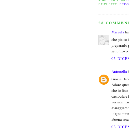
PUBBLICATO DA
D
ETICHETTE:
SECO
28 COMMEN
Micaela
ha 
che piatto 
prepararlo 
se lo trovo
03 DICE
Antonella
h
Grazie Dari
Adoro quest
che io fino
cassoula e 
verzata....
assaggiare 
;o)gnammm
Buona serat
03 DICE