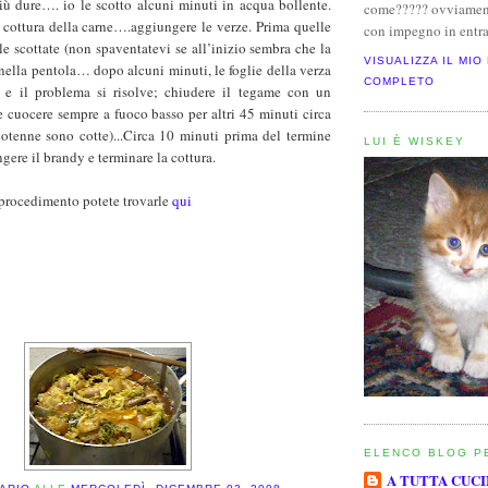
iù dure…. io le scotto alcuni minuti in acqua bollente.
come????? ovviamen
 cottura della carne….aggiungere le verze. Prima quelle
con impegno in entra
e scottate (non spaventatevi se all’inizio sembra che la
VISUALIZZA IL MIO
 nella pentola… dopo alcuni minuti, le foglie della verza
COMPLETO
 e il problema si risolve; chiudere il tegame con un
e cuocere sempre a fuoco basso per altri 45 minuti circa
cotenne sono cotte)...Circa 10 minuti prima del termine
LUI È WISKEY
gere il brandy e terminare la cottura.
l procedimento potete trovarle
qui
ELENCO BLOG P
A TUTTA CUC