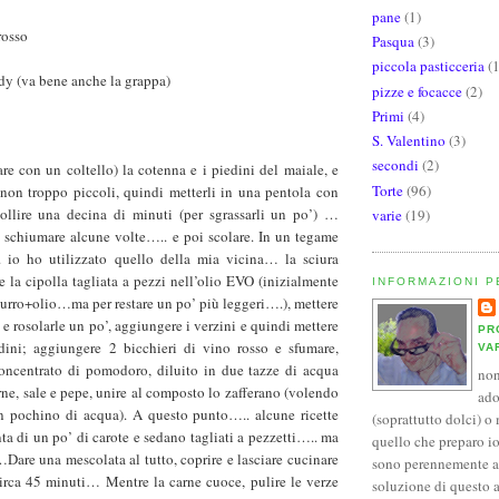
pane
(1)
rosso
Pasqua
(3)
piccola pasticceria
(
dy (va bene anche la grappa)
pizze e focacce
(2)
Primi
(4)
S. Valentino
(3)
secondi
(2)
are con un coltello) la cotenna e i piedini del maiale, e
Torte
(96)
i non troppo piccoli, quindi metterli in una pentola con
bollire una decina di minuti (per sgrassarli un po’) …
varie
(19)
a schiumare alcune volte….. e poi scolare. In un tegame
 io ho utilizzato quello della mia vicina… la sciura
 la cipolla tagliata a pezzi nell’olio EVO (inizialmente
INFORMAZIONI 
 burro+olio…ma per restare un po’ più leggeri….), mettere
 e rosolarle un po’, aggiungere i verzini e quindi mettere
PR
dini; aggiungere 2 bicchieri di vino rosso e sfumare,
VA
concentrato di pomodoro, diluito in due tazze di acqua
non
arne, sale e pepe, unire al composto lo zafferano (volendo
ado
un pochino di acqua). A questo punto….. alcune ricette
(soprattutto dolci) o
a di un po’ di carote e sedano tagliati a pezzetti….. ma
quello che preparo io)
are una mescolata al tutto, coprire e lasciare cucinare
sono perennemente al
circa 45 minuti… Mentre la carne cuoce, pulire le verze
soluzione di questo 