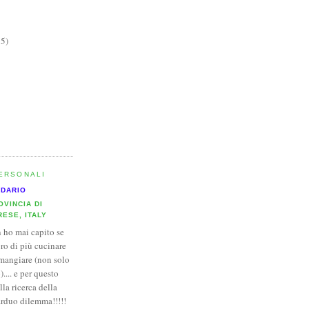
15)
PERSONALI
DARIO
OVINCIA DI
RESE, ITALY
 ho mai capito se
ro di più cucinare
 mangiare (non solo
.... e per questo
la ricerca della
arduo dilemma!!!!!