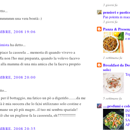
3 giorni fa
tto...
pensieri e pastic
Pan polenta in mac
mmm una vera bontà:-)
3 giorni fa
Panza & Presen
MBRE, 2008 19:06
Pep
e m
imista
ha detto...
iace la cassoela ... memoria di quando vivevo a
1 settimana fa
Ma non l'ho mai preparata, quando la volevo facevo
o alla mamma di una mia amica che la faceva proprio
Breakfast da Don
solo)
Tri
MBRE, 2008 20:00
to...
per il bottaggio, ma fatico un pò a digerirlo.........da me
5 settimane fa
ità è mia suocera che lo fa)si utilizzano solo costine e
.....profumi e color
imane un pò più magro...il tuo mi sembra spaziale!
IN
m'è che un pugliese fa la cassoeula, eh???!!!!!!!!!!!
TR
S
AF
MBRE, 2008 20:35