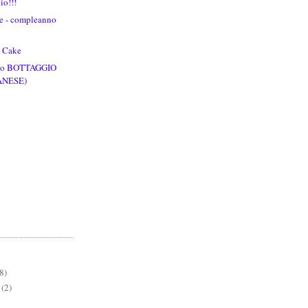
io!!!
lie - compleanno
e Cake
(o BOTTAGGIO
ANESE)
8)
(2)