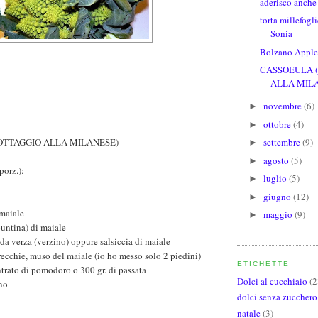
aderisco anche 
torta millefog
Sonia
Bolzano Appl
CASSOEULA 
ALLA MIL
novembre
(6)
►
ottobre
(4)
►
OTTAGGIO ALLA MILANESE)
settembre
(9)
►
agosto
(5)
►
porz.):
luglio
(5)
►
giugno
(12)
►
 maiale
maggio
(9)
►
puntina) di maiale
 da verza (verzino) oppure salsiccia di maiale
orecchie, muso del maiale (io ho messo solo 2 piedini)
ETICHETTE
trato di pomodoro o 300 gr. di passata
Dolci al cucchiaio
(2
ano
dolci senza zucchero
natale
(3)