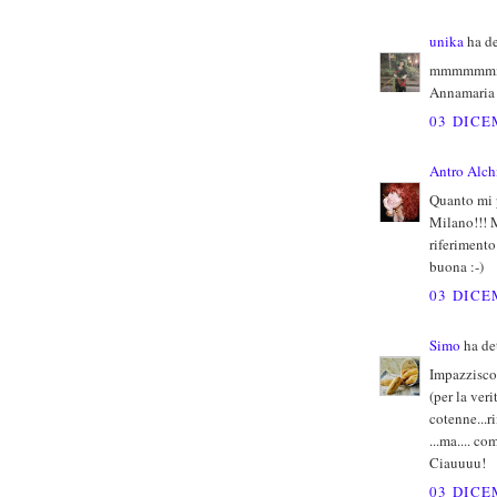
unika
ha de
mmmmmmmm
Annamaria
03 DICE
Antro Alch
Quanto mi p
Milano!!! 
riferiment
buona :-)
03 DICE
Simo
ha det
Impazzisco 
(per la ver
cotenne...r
...ma.... co
Ciauuuu!
03 DICE