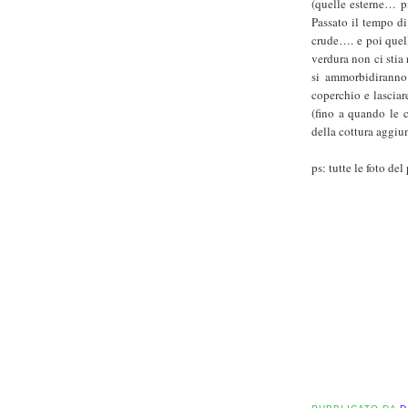
(quelle esterne… p
Passato il tempo di
crude…. e poi quell
verdura non ci stia
si ammorbidiranno
coperchio e lasciar
(fino a quando le 
della cottura aggiun
ps: tutte le foto de