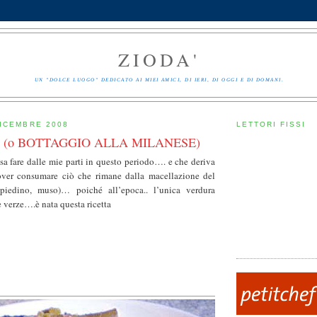
ZIODA'
UN "DOLCE LUOGO" DEDICATO AI MIEI AMICI, DI IERI, DI OGGI E DI DOMANI.
ICEMBRE 2008
LETTORI FISSI
(o BOTTAGGIO ALLA MILANESE)
usa fare dalle mie parti in questo periodo…. e che deriva
over consumare ciò che rimane dalla macellazione del
 piedino, muso)… poiché all’epoca.. l’unica verdura
e verze….è nata questa ricetta