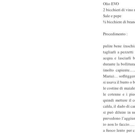
Olio EVO
2 bicchieri di vino 
Sale e pepe
½ bicchiere di bran
Procedimento :
pulire bene (raschi
tagliarli a pezzett
acqua e lasciarli 
durante la bollitur
(molto capiente…..
Maria)… soffriggere
si usava il burro o
le costine di maiale
le cotenne e i pie
quindi mettere il 
calda, il dado di c
si può diluire in 
prevedono l’aggiunt
io non lo faccio……D
a fuoco lento per 