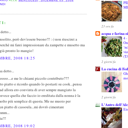
ARIO
ALLE
MERCOLEDÌ, DICEMBRE 03, 2008
PI
NDI
M
TI:
23 ore fa
detto...
acqua e farina-s
4 -
insolito, però dev'essere buono!!! :-) non riuscirei a
Ore
perchè mi farei impressionare da zampette e musetto ma
‘nc
 già pronto lo mangio!
vic
(T
MBRE, 2008 18:25
2 giorni fa
La cucina di Fed
a detto...
Ghi
oooo....e me lo chiami piccolo contributo???
mo
o piatto e ricordo quando lo postasti su cook...pensa
 ad allora ero convinta di aver sempre mangiato la
invece quella che faccio io ereditata dalla nonna è la
2 giorni fa
.molto più semplice di questa. Me ne muoio per
L'Antro dell'Al
un piatto di cassoula...mi dovrò cimentare
Eis
mm...
a!!!
MBRE, 2008 19:02