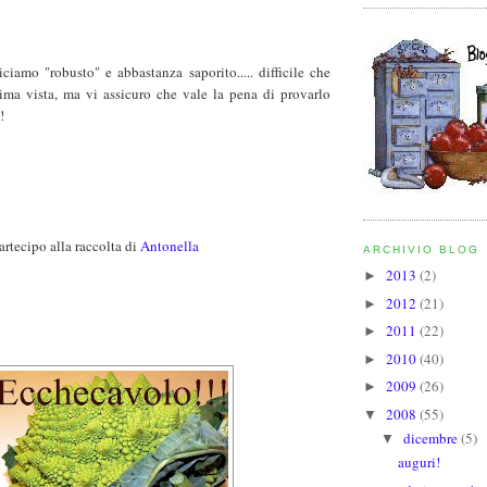
diciamo "robusto" e abbastanza saporito..... difficile che
rima vista, ma vi assicuro che vale la pena di provarlo
!
artecipo alla raccolta di
Antonella
ARCHIVIO BLOG
2013
(2)
►
2012
(21)
►
2011
(22)
►
2010
(40)
►
2009
(26)
►
2008
(55)
▼
dicembre
(5)
▼
auguri!