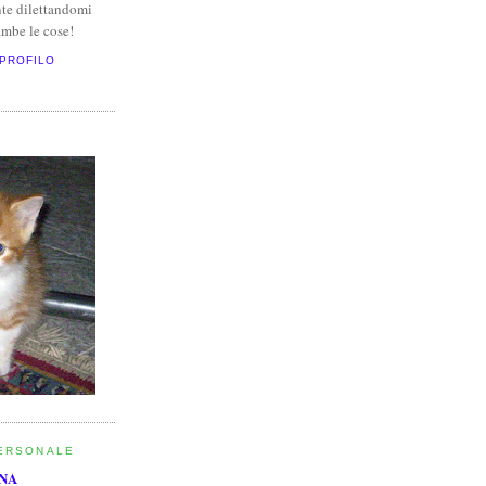
te dilettandomi
mbe le cose!
 PROFILO
ERSONALE
INA