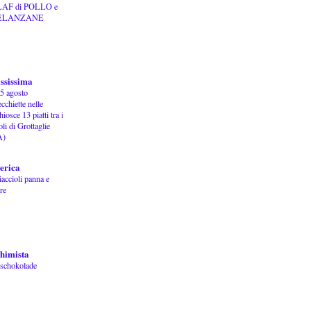
LAF di POLLO e
ELANZANE
ississima
 5 agosto
cchiette nelle
hiosce 13 piatti tra i
oli di Grottaglie
A)
erica
accioli panna e
re
chimista
schokolade