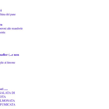
ci
china del pane
za
eroni alle mandorle
enta
aflor (...e non
glie al limone
i .....
SALATA DI
OTA
ALMONATA
FUMICATA