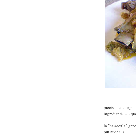
preciso che ogni
ingredienti…… ques
la "cassoeula" gene
più buona..)