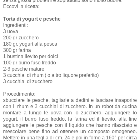
senza grossi problemi e soprattutto sono molto buone.
Eccovi la ricetta:
Torta di yogurt e pesche
Ingredienti:
3 uova
200 gr zucchero
180 gr. yogurt alla pesca
300 gr farina
1 bustina lievito per dolci
100 gr burro fuso freddo
2-3 pesche mature
3 cucchiai di rhum ( o altro liquore preferito)
3 cucchiai di zucchero
Procedimento:
sbucciare le pesche, tagliarle a dadini e lasciare insaporire
con il rhum e 3 cucchiai di zucchero. In un robot da cucina
montare a lungo le uova con lo zucchero, aggiungere lo
yogurt, il burro fuso freddo, la farina ed il lievito, alla fine
aggiungere le pesche con il liquido che hanno rilasciato e
mescolare bene fino ad ottenere un composto omogeneo.
Mettere in una teglia di cm. 24 e poi in forno a 160° per circa