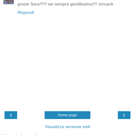
grazie Sara!!!!!! sei sempre gentilissima!!!! smuack
Rispondi
‹
›
Home page
Visualizza versione web