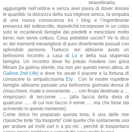
straordinaria,
aggiungete nell’ordine e senza aver paura di dover dosare
le quantità: la dolcezza della sua migliore amica, la simpatia
di una nuova conoscenza tra i blog e l’ingombrante
presenza del sottoscritto, dopodiché incorporare in un colpo
solo le incantevoli famiglie dei predetti e mescolare molto
bene; non serve cottura. Cosa potrebbe uscire? Ve lo dico
io: dei momenti meravigliosi di puro divertimento passati con
splendide persone. Traduco: ieri abbiamo avuto un
bellissimo incontro a casa di
Lo
e della sua stupenda
famiglia. Un incontro dove ho potuto rivedere con gioia
Miriam (la gallina silente, ma non per questo meno attiva, di
Galline 2nd Life
) e dove ho avuto il piacere e la fortuna di
conoscere la simpaticissima
Ely
. Con le nostre rispettive
famiglie abbiamo passato una bellissima giornata densa di
chiacchiere, risate e ovviamente …. con finale destinato a …
rimpinzarci di leccornie ….. (alla faccia della dieta di
qualcuno ….. di cui non faccio il nome …. ma che forse sta
scrivendo in questo momento).
Come dolce ho preparato questa torta, è una delle mie
classiche torte “da trasporto” cioè quelle che solitamente uso
per andare ad inviti vari o a pic-nic , perché di trasportano